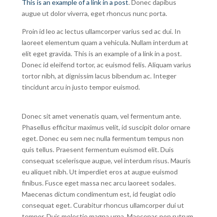
This is an example of a link in a post
. Donec dapibus
augue ut dolor viverra, eget rhoncus nunc porta.
Proin id leo ac lectus ullamcorper varius sed ac dui. In
laoreet elementum quam a vehicula. Nullam interdum at
elit eget gravida. This is an example of a link in a post.
Donec id eleifend tortor, ac euismod felis. Aliquam varius
tortor nibh, at dignissim lacus bibendum ac. Integer
tincidunt arcu in justo tempor euismod.
Donec sit amet venenatis quam, vel fermentum ante.
Phasellus efficitur maximus velit, id suscipit dolor ornare
eget. Donec eu sem nec nulla fermentum tempus non
quis tellus. Praesent fermentum euismod elit. Duis
consequat scelerisque augue, vel interdum risus. Mauris
eu aliquet nibh. Ut imperdiet eros at augue euismod
finibus. Fusce eget massa nec arcu laoreet sodales.
Maecenas dictum condimentum est, id feugiat odio
consequat eget. Curabitur rhoncus ullamcorper dui ut
tempor. Duis molestie magna urna. Maecenas non rutrum